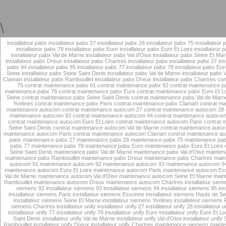
\
installateur pabx
installateur pabx 27
installateur pabx 28
installateur pabx 75
installateur
installateur pabx 78
installateur pabx Eure
installateur pabx Eure Et Loire
installateur 
installateur pabx Val de Marne
installateur pabx Val d'Oise
installateur pabx Seine Et Ma
installateur pabx Dreux
installateur pabx Chartres
installateur pabx
installateur pabx 27
ins
pabx 94
installateur pabx 95
installateur pabx 77
installateur pabx 78
installateur pabx Eur
Seine
installateur pabx Seine Saint Denis
installateur pabx Val de Marne
installateur pabx 
Clamart
installateur pabx Rambouillet
installateur pabx Dreux
installateur pabx Chartres
con
75
contrat maintenance pabx 91
contrat maintenance pabx 92
contrat maintenance p
maintenance pabx 78
contrat maintenance pabx Eure
contrat maintenance pabx Eure Et Lo
Seine
contrat maintenance pabx Seine Saint Denis
contrat maintenance pabx Val de Marn
Yvelines
contrat maintenance pabx Paris
contrat maintenance pabx Clamart
contrat ma
maintenance autocom
contrat maintenance autocom 27
contrat maintenance autocom 28
maintenance autocom 93
contrat maintenance autocom 94
contrat maintenance autoco
contrat maintenance autocom Eure Et Loire
contrat maintenance autocom Paris
contrat 
Seine Saint Denis
contrat maintenance autocom Val de Marne
contrat maintenance autoc
maintenance autocom Paris
contrat maintenance autocom Clamart
contrat maintenance au
pabx
maintenance pabx 27
maintenance pabx 28
maintenance pabx 75
maintenance pab
pabx 77
maintenance pabx 78
maintenance pabx Eure
maintenance pabx Eure Et Loire
Seine Saint Denis
maintenance pabx Val de Marne
maintenance pabx Val d'Oise
mainten
maintenance pabx Rambouillet
maintenance pabx Dreux
maintenance pabx Chartres
main
autocom 91
maintenance autocom 92
maintenance autocom 93
maintenance autocom 9
maintenance autocom Eure Et Loire
maintenance autocom Paris
maintenance autocom Es
Val de Marne
maintenance autocom Val d'Oise
maintenance autocom Seine Et Marne
main
Rambouillet
maintenance autocom Dreux
maintenance autocom Chartres
installateur sie
siemens 92
installateur siemens 93
installateur siemens 94
installateur siemens 95
ins
installateur siemens Paris
installateur siemens Essonne
installateur siemens Hauts de Se
installateur siemens Seine Et Marne
installateur siemens Yvelines
installateur siemens 
siemens Chartres
installateur unify
installateur unify 27
installateur unify 28
installateur u
installateur unify 77
installateur unify 78
installateur unify Eure
installateur unify Eure Et Lo
Saint Denis
installateur unify Val de Marne
installateur unify Val d'Oise
installateur unify
Rambouillet
installateur unify Dreux
installateur unify Chartres
maintenance siemens
maint