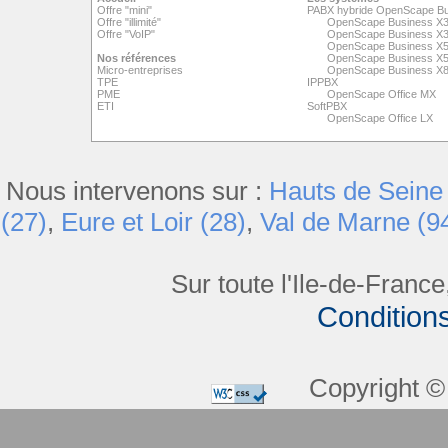
Offre "mini"
PABX hybride OpenScape B
Offre "illimité"
OpenScape Business X
Offre "VoIP"
OpenScape Business X
OpenScape Business X
Nos références
OpenScape Business X
Micro-entreprises
OpenScape Business X
TPE
IPPBX
PME
OpenScape Office MX
ETI
SoftPBX
OpenScape Office LX
Nous intervenons sur :
Hauts de Seine 
(27)
,
Eure et Loir (28)
,
Val de Marne (9
Sur toute l'Ile-de-France
Condition
Copyright © 