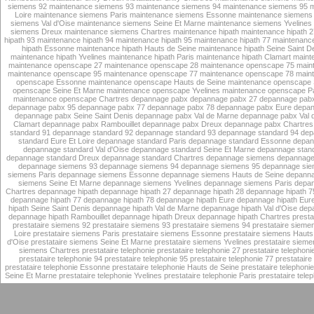
siemens 92
maintenance siemens 93
maintenance siemens 94
maintenance siemens 95
m
Loire
maintenance siemens Paris
maintenance siemens Essonne
maintenance siemens 
siemens Val d'Oise
maintenance siemens Seine Et Marne
maintenance siemens Yvelines
siemens Dreux
maintenance siemens Chartres
maintenance hipath
maintenance hipath 2
hipath 93
maintenance hipath 94
maintenance hipath 95
maintenance hipath 77
maintenance
hipath Essonne
maintenance hipath Hauts de Seine
maintenance hipath Seine Saint D
maintenance hipath Yvelines
maintenance hipath Paris
maintenance hipath Clamart
maint
maintenance openscape 27
maintenance openscape 28
maintenance openscape 75
main
maintenance openscape 95
maintenance openscape 77
maintenance openscape 78
main
openscape Essonne
maintenance openscape Hauts de Seine
maintenance openscape S
openscape Seine Et Marne
maintenance openscape Yvelines
maintenance openscape Pa
maintenance openscape Chartres
depannage pabx
depannage pabx 27
depannage pab
depannage pabx 95
depannage pabx 77
depannage pabx 78
depannage pabx Eure
depan
depannage pabx Seine Saint Denis
depannage pabx Val de Marne
depannage pabx Val 
Clamart
depannage pabx Rambouillet
depannage pabx Dreux
depannage pabx Chartres
standard 91
depannage standard 92
depannage standard 93
depannage standard 94
dep
standard Eure Et Loire
depannage standard Paris
depannage standard Essonne
depan
depannage standard Val d'Oise
depannage standard Seine Et Marne
depannage stand
depannage standard Dreux
depannage standard Chartres
depannage siemens
depannage
depannage siemens 93
depannage siemens 94
depannage siemens 95
depannage sie
siemens Paris
depannage siemens Essonne
depannage siemens Hauts de Seine
depanna
siemens Seine Et Marne
depannage siemens Yvelines
depannage siemens Paris
depan
Chartres
depannage hipath
depannage hipath 27
depannage hipath 28
depannage hipath 7
depannage hipath 77
depannage hipath 78
depannage hipath Eure
depannage hipath Eure
hipath Seine Saint Denis
depannage hipath Val de Marne
depannage hipath Val d'Oise
depa
depannage hipath Rambouillet
depannage hipath Dreux
depannage hipath Chartres
presta
prestataire siemens 92
prestataire siemens 93
prestataire siemens 94
prestataire sieme
Loire
prestataire siemens Paris
prestataire siemens Essonne
prestataire siemens Hauts
d'Oise
prestataire siemens Seine Et Marne
prestataire siemens Yvelines
prestataire sieme
siemens Chartres
prestataire telephonie
prestataire telephonie 27
prestataire telephoni
prestataire telephonie 94
prestataire telephonie 95
prestataire telephonie 77
prestataire
prestataire telephonie Essonne
prestataire telephonie Hauts de Seine
prestataire telephoni
Seine Et Marne
prestataire telephonie Yvelines
prestataire telephonie Paris
prestataire tele