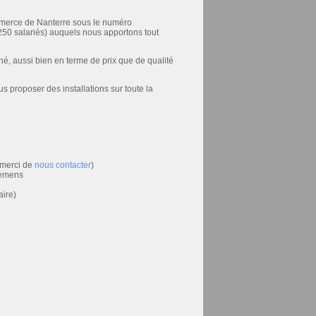
ommerce de Nanterre sous le numéro
e 250 salariés) auquels nous apportons tout
é, aussi bien en terme de prix que de qualité
proposer des installations sur toute la
 merci de
nous contacter
)
iemens
aire)