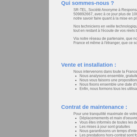
Qui sommes-nous ?
SR-TEL, Société Anonyme à Responsabil
509892667, avec à ce jour plus de 100 c
notre savoir faire quant à la mise en p
Nos techniciens en veille technologiq
tout en restant à l'écoute de vos réels
Via notre réseau de partenaire, que 
France et même à l'étranger, que ce so
Vente et installation :
Nous intervenons dans toute la France
Nous analysons ensemble, gratuite
Nous vous faisons une proposition
Nous fixons ensemble une date d'in
Enfin, nous formons tous les utilisa
Contrat de maintenance :
Pour une tranquilité maximale de votre
Déplacemements et main d'oeuvre d
Vous êtes informés de toutes les 
Les mises à jour sont gratuites
Nous garantissons un temps d'inte
Les prestations hors-contrat sont f