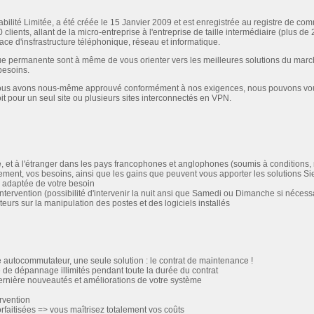
ité Limitée, a été créée le 15 Janvier 2009 et est enregistrée au registre de c
lients, allant de la micro-entreprise à l'entreprise de taille intermédiaire (plus d
lace d'insfrastructure téléphonique, réseau et informatique.
ue permanente sont à même de vous orienter vers les meilleures solutions du march
 besoins.
nous avons nous-même approuvé conformément à nos exigences, nous pouvons vous 
it pour un seul site ou plusieurs sites interconnectés en VPN.
, et à l'étranger dans les pays francophones et anglophones (soumis à conditions,
ment, vos besoins, ainsi que les gains que peuvent vous apporter les solutions S
 adaptée de votre besoin
tervention (possibilité d'intervenir la nuit ansi que Samedi ou Dimanche si nécess
teurs sur la manipulation des postes et des logiciels installés
 autocommutateur, une seule solution : le contrat de maintenance !
e dépannage illimités pendant toute la durée du contrat
dernière nouveautés et améliorations de votre système
rvention
orfaitisées => vous maîtrisez totalement vos coûts