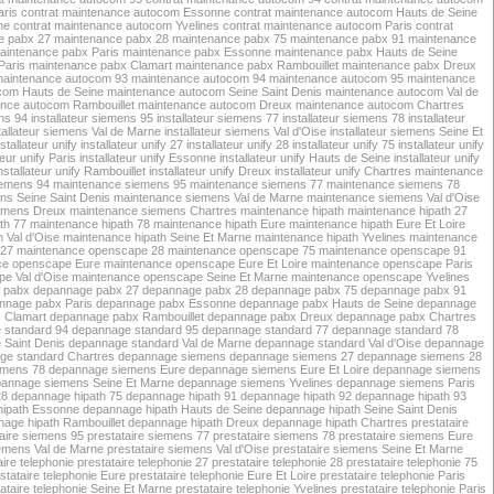
aris
contrat maintenance autocom Essonne
contrat maintenance autocom Hauts de Seine
ne
contrat maintenance autocom Yvelines
contrat maintenance autocom Paris
contrat
e pabx 27
maintenance pabx 28
maintenance pabx 75
maintenance pabx 91
maintenance
aintenance pabx Paris
maintenance pabx Essonne
maintenance pabx Hauts de Seine
Paris
maintenance pabx Clamart
maintenance pabx Rambouillet
maintenance pabx Dreux
aintenance autocom 93
maintenance autocom 94
maintenance autocom 95
maintenance
com Hauts de Seine
maintenance autocom Seine Saint Denis
maintenance autocom Val de
nce autocom Rambouillet
maintenance autocom Dreux
maintenance autocom Chartres
ens 94
installateur siemens 95
installateur siemens 77
installateur siemens 78
installateur
tallateur siemens Val de Marne
installateur siemens Val d'Oise
installateur siemens Seine Et
nstallateur unify
installateur unify 27
installateur unify 28
installateur unify 75
installateur unify
teur unify Paris
installateur unify Essonne
installateur unify Hauts de Seine
installateur unify
nstallateur unify Rambouillet
installateur unify Dreux
installateur unify Chartres
maintenance
iemens 94
maintenance siemens 95
maintenance siemens 77
maintenance siemens 78
s Seine Saint Denis
maintenance siemens Val de Marne
maintenance siemens Val d'Oise
emens Dreux
maintenance siemens Chartres
maintenance hipath
maintenance hipath 27
th 77
maintenance hipath 78
maintenance hipath Eure
maintenance hipath Eure Et Loire
 Val d'Oise
maintenance hipath Seine Et Marne
maintenance hipath Yvelines
maintenance
 27
maintenance openscape 28
maintenance openscape 75
maintenance openscape 91
ce openscape Eure
maintenance openscape Eure Et Loire
maintenance openscape Paris
e Val d'Oise
maintenance openscape Seine Et Marne
maintenance openscape Yvelines
 pabx
depannage pabx 27
depannage pabx 28
depannage pabx 75
depannage pabx 91
nnage pabx Paris
depannage pabx Essonne
depannage pabx Hauts de Seine
depannage
 Clamart
depannage pabx Rambouillet
depannage pabx Dreux
depannage pabx Chartres
 standard 94
depannage standard 95
depannage standard 77
depannage standard 78
 Saint Denis
depannage standard Val de Marne
depannage standard Val d'Oise
depannage
ge standard Chartres
depannage siemens
depannage siemens 27
depannage siemens 28
emens 78
depannage siemens Eure
depannage siemens Eure Et Loire
depannage siemens
annage siemens Seine Et Marne
depannage siemens Yvelines
depannage siemens Paris
28
depannage hipath 75
depannage hipath 91
depannage hipath 92
depannage hipath 93
hipath Essonne
depannage hipath Hauts de Seine
depannage hipath Seine Saint Denis
age hipath Rambouillet
depannage hipath Dreux
depannage hipath Chartres
prestataire
taire siemens 95
prestataire siemens 77
prestataire siemens 78
prestataire siemens Eure
iemens Val de Marne
prestataire siemens Val d'Oise
prestataire siemens Seine Et Marne
aire telephonie
prestataire telephonie 27
prestataire telephonie 28
prestataire telephonie 75
stataire telephonie Eure
prestataire telephonie Eure Et Loire
prestataire telephonie Paris
ataire telephonie Seine Et Marne
prestataire telephonie Yvelines
prestataire telephonie Paris