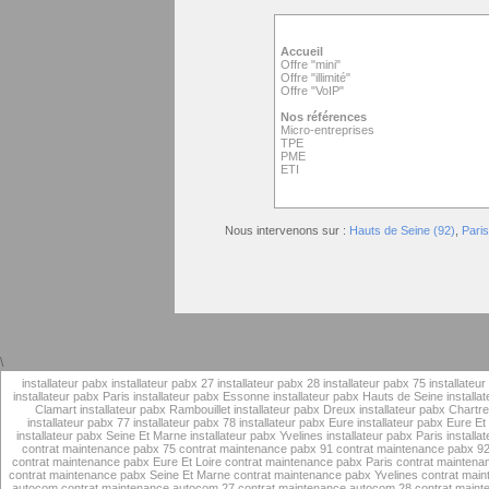
Accueil
Offre "mini"
Offre "illimité"
Offre "VoIP"
Nos références
Micro-entreprises
TPE
PME
ETI
Nous intervenons sur :
Hauts de Seine (92)
,
Paris
\
installateur pabx
installateur pabx 27
installateur pabx 28
installateur pabx 75
installateu
installateur pabx Paris
installateur pabx Essonne
installateur pabx Hauts de Seine
installa
Clamart
installateur pabx Rambouillet
installateur pabx Dreux
installateur pabx Chartr
installateur pabx 77
installateur pabx 78
installateur pabx Eure
installateur pabx Eure Et
installateur pabx Seine Et Marne
installateur pabx Yvelines
installateur pabx Paris
installa
contrat maintenance pabx 75
contrat maintenance pabx 91
contrat maintenance pabx 9
contrat maintenance pabx Eure Et Loire
contrat maintenance pabx Paris
contrat mainten
contrat maintenance pabx Seine Et Marne
contrat maintenance pabx Yvelines
contrat main
autocom
contrat maintenance autocom 27
contrat maintenance autocom 28
contrat main