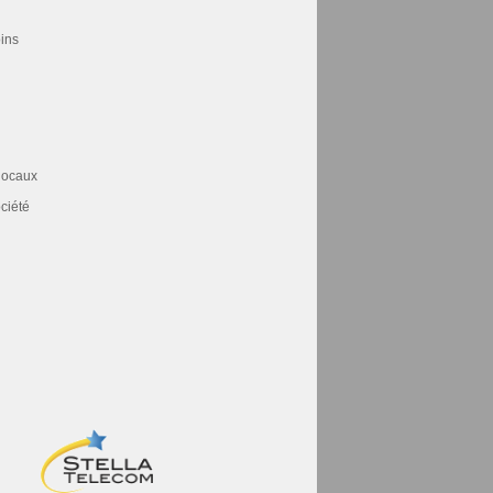
oins
 locaux
ociété