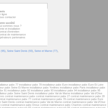
evis
n ligne
ous contacter
otre société
ui sommes nous ?
nte et installation
ontrat d'entretien
ontrat de maintenance
pérateurs partenaires
 (95)
,
Seine Saint Denis (93)
,
Seine et Marne (77)
,
tallateur pabx 77
installateur pabx 78
installateur pabx Eure
installateur pabx Eure Et Loire
ateur pabx Seine Et Marne
installateur pabx Yvelines
installateur pabx Paris
installateur pabx
abx 91
installateur pabx 92
installateur pabx 93
installateur pabx 94
installateur pabx 95
llateur pabx Seine Saint Denis
installateur pabx Val de Marne
installateur pabx Val d'Oise
tres
contrat maintenance pabx
contrat maintenance pabx 27
contrat maintenance pabx 28
ntrat maintenance pabx 77
contrat maintenance pabx 78
contrat maintenance pabx Eure
e Saint Denis
contrat maintenance pabx Val de Marne
contrat maintenance pabx Val d'Oise
t
contrat maintenance pabx Dreux
contrat maintenance pabx Chartres
contrat maintenance
at maintenance autocom 93
contrat maintenance autocom 94
contrat maintenance autocom