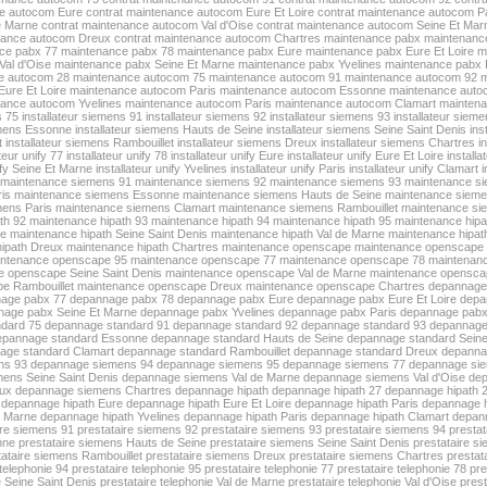
ce autocom Eure
contrat maintenance autocom Eure Et Loire
contrat maintenance autocom P
e Marne
contrat maintenance autocom Val d'Oise
contrat maintenance autocom Seine Et Mar
enance autocom Dreux
contrat maintenance autocom Chartres
maintenance pabx
maintenanc
ce pabx 77
maintenance pabx 78
maintenance pabx Eure
maintenance pabx Eure Et Loire
m
al d'Oise
maintenance pabx Seine Et Marne
maintenance pabx Yvelines
maintenance pabx 
e autocom 28
maintenance autocom 75
maintenance autocom 91
maintenance autocom 92
m
ure Et Loire
maintenance autocom Paris
maintenance autocom Essonne
maintenance auto
ance autocom Yvelines
maintenance autocom Paris
maintenance autocom Clamart
maintena
s 75
installateur siemens 91
installateur siemens 92
installateur siemens 93
installateur siem
iemens Essonne
installateur siemens Hauts de Seine
installateur siemens Seine Saint Denis
ins
t
installateur siemens Rambouillet
installateur siemens Dreux
installateur siemens Chartres
i
teur unify 77
installateur unify 78
installateur unify Eure
installateur unify Eure Et Loire
installa
ify Seine Et Marne
installateur unify Yvelines
installateur unify Paris
installateur unify Clamart
i
maintenance siemens 91
maintenance siemens 92
maintenance siemens 93
maintenance s
is
maintenance siemens Essonne
maintenance siemens Hauts de Seine
maintenance siemen
ens Paris
maintenance siemens Clamart
maintenance siemens Rambouillet
maintenance si
th 92
maintenance hipath 93
maintenance hipath 94
maintenance hipath 95
maintenance hipa
ne
maintenance hipath Seine Saint Denis
maintenance hipath Val de Marne
maintenance hipath
ipath Dreux
maintenance hipath Chartres
maintenance openscape
maintenance openscape
ntenance openscape 95
maintenance openscape 77
maintenance openscape 78
maintenan
 openscape Seine Saint Denis
maintenance openscape Val de Marne
maintenance openscap
e Rambouillet
maintenance openscape Dreux
maintenance openscape Chartres
depannage
age pabx 77
depannage pabx 78
depannage pabx Eure
depannage pabx Eure Et Loire
depa
nage pabx Seine Et Marne
depannage pabx Yvelines
depannage pabx Paris
depannage pabx
dard 75
depannage standard 91
depannage standard 92
depannage standard 93
depannage
epannage standard Essonne
depannage standard Hauts de Seine
depannage standard Seine
age standard Clamart
depannage standard Rambouillet
depannage standard Dreux
depanna
ns 93
depannage siemens 94
depannage siemens 95
depannage siemens 77
depannage si
ens Seine Saint Denis
depannage siemens Val de Marne
depannage siemens Val d'Oise
dep
ux
depannage siemens Chartres
depannage hipath
depannage hipath 27
depannage hipath 
depannage hipath Eure
depannage hipath Eure Et Loire
depannage hipath Paris
depannage 
t Marne
depannage hipath Yvelines
depannage hipath Paris
depannage hipath Clamart
depann
ire siemens 91
prestataire siemens 92
prestataire siemens 93
prestataire siemens 94
presta
nne
prestataire siemens Hauts de Seine
prestataire siemens Seine Saint Denis
prestataire s
tataire siemens Rambouillet
prestataire siemens Dreux
prestataire siemens Chartres
prestat
 telephonie 94
prestataire telephonie 95
prestataire telephonie 77
prestataire telephonie 78
pre
e Seine Saint Denis
prestataire telephonie Val de Marne
prestataire telephonie Val d'Oise
prest