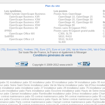
Plan du site
Les systèmes
Les postes
D
PABX hybride OpenScape Business
Postes fixes OpenStage
E
OpenScape Business X3R
OpenStage 10
,
OpenStage 15
N
OpenScape Business X3W
OpenStage 20
,
OpenStage 30
OpenScape Business X5R
OpenStage 40
,
OpenStage 60
N
OpenScape Business X5W
OpenStage 80
Q
OpenScape Business X8
Postes sans-fil Gigaset PRO
Ve
IPPBX
Postes sans-fil Gigaset grand-public
C
OpenScape Office MX
C300
,
SL78
C
SoftPBX
S810
,
R410
O
OpenScape Office LX
S510
,
SL610
SL400
 (75)
,
Essonne (91)
,
Yvelines (78)
,
Eure (27)
,
Eure et Loir (28)
,
Val de Marne (94)
,
Val d Oise
Sur toute l'Ile-de-France, la France et également à l'étranger
Conditions générales de vente
Copyright © 2009-2012 www.srtel.fr
r pabx 91
installateur pabx 92
installateur pabx 93
installateur pabx 94
installateur pabx 95
ins
teur pabx Seine Saint Denis
installateur pabx Val de Marne
installateur pabx Val d'Oise
install
es
installateur pabx
installateur pabx 27
installateur pabx 28
installateur pabx 75
installateur p
 Loire
installateur pabx Paris
installateur pabx Essonne
installateur pabx Hauts de Seine
insta
teur pabx Clamart
installateur pabx Rambouillet
installateur pabx Dreux
installateur pabx Char
2
contrat maintenance pabx 93
contrat maintenance pabx 94
contrat maintenance pabx 95
co
ance pabx Essonne
contrat maintenance pabx Hauts de Seine
contrat maintenance pabx Sein
tenance pabx Paris
contrat maintenance pabx Clamart
contrat maintenance pabx Rambouille
tenance autocom 75
contrat maintenance autocom 91
contrat maintenance autocom 92
contr