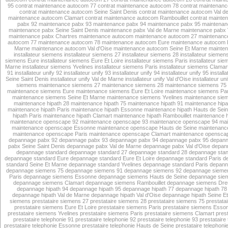
95
contrat maintenance autocom 77
contrat maintenance autocom 78
contrat maintenan
contrat maintenance autocom Seine Saint Denis
contrat maintenance autocom Val d
maintenance autocom Clamart
contrat maintenance autocom Rambouillet
contrat maint
pabx 92
maintenance pabx 93
maintenance pabx 94
maintenance pabx 95
maintenan
maintenance pabx Seine Saint Denis
maintenance pabx Val de Marne
maintenance pabx V
maintenance pabx Chartres
maintenance autocom
maintenance autocom 27
maintenanc
autocom 77
maintenance autocom 78
maintenance autocom Eure
maintenance autocom E
Marne
maintenance autocom Val d'Oise
maintenance autocom Seine Et Marne
mainten
installateur siemens
installateur siemens 27
installateur siemens 28
installateur siemen
siemens Eure
installateur siemens Eure Et Loire
installateur siemens Paris
installateur s
Marne
installateur siemens Yvelines
installateur siemens Paris
installateur siemens Clamar
91
installateur unify 92
installateur unify 93
installateur unify 94
installateur unify 95
installa
Seine Saint Denis
installateur unify Val de Marne
installateur unify Val d'Oise
installateur un
siemens
maintenance siemens 27
maintenance siemens 28
maintenance siemens 75
maintenance siemens Eure
maintenance siemens Eure Et Loire
maintenance siemens Par
maintenance siemens Seine Et Marne
maintenance siemens Yvelines
maintenance siem
maintenance hipath 28
maintenance hipath 75
maintenance hipath 91
maintenance hipa
maintenance hipath Paris
maintenance hipath Essonne
maintenance hipath Hauts de Sei
hipath Paris
maintenance hipath Clamart
maintenance hipath Rambouillet
maintenance h
maintenance openscape 92
maintenance openscape 93
maintenance openscape 94
mai
maintenance openscape Essonne
maintenance openscape Hauts de Seine
maintenance
maintenance openscape Paris
maintenance openscape Clamart
maintenance openscap
depannage pabx 92
depannage pabx 93
depannage pabx 94
depannage pabx 95
depann
pabx Seine Saint Denis
depannage pabx Val de Marne
depannage pabx Val d'Oise
depan
depannage standard
depannage standard 27
depannage standard 28
depannage stan
depannage standard Eure
depannage standard Eure Et Loire
depannage standard Paris
d
standard Seine Et Marne
depannage standard Yvelines
depannage standard Paris
depann
depannage siemens 75
depannage siemens 91
depannage siemens 92
depannage sieme
Paris
depannage siemens Essonne
depannage siemens Hauts de Seine
depannage siem
depannage siemens Clamart
depannage siemens Rambouillet
depannage siemens Dre
depannage hipath 94
depannage hipath 95
depannage hipath 77
depannage hipath 78
depannage hipath Val de Marne
depannage hipath Val d'Oise
depannage hipath Seine E
siemens
prestataire siemens 27
prestataire siemens 28
prestataire siemens 75
prestata
prestataire siemens Eure Et Loire
prestataire siemens Paris
prestataire siemens Esso
prestataire siemens Yvelines
prestataire siemens Paris
prestataire siemens Clamart
pres
prestataire telephonie 91
prestataire telephonie 92
prestataire telephonie 93
prestataire
prestataire telephonie Essonne
prestataire telephonie Hauts de Seine
prestataire telephoni